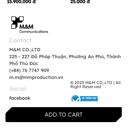
15.900.000
đ
25.000
đ
Contact
M&M CO.,LTD
225 - 227 Đỗ Pháp Thuận, Phường An Phú, Thành
Phố Thủ Đức
(+84) 76 7747 909
m.m@mmproduction.vn
© 2023 M&M CO.,LTD | All
Right Reserved
Social
facebook
instagram
behance
ADD TO CART
tiktok