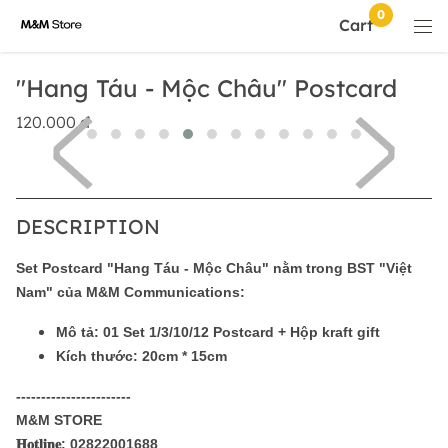
Cart
"Hang Táu - Mộc Châu" Postcard
120.000
đ
DESCRIPTION
Set Postcard "Hang Táu - Mộc Châu"
nằm trong
BST "Việt
Nam"
của M&M Communications:
Mô tả:
01 Set 1/3/10/12 Postcard + Hộp kraft gift
Kích thước:
20cm * 15cm
-----------------------
M&M STORE
𝐇𝐨𝐭𝐥𝐢𝐧𝐞: 02822001688