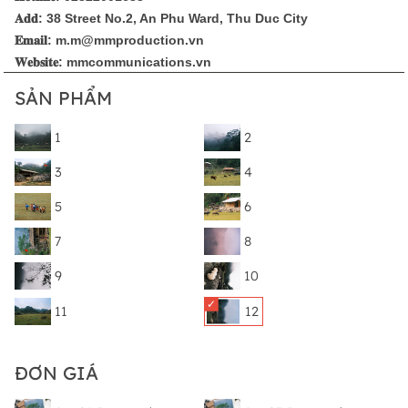
𝐀𝐝𝐝: 38 Street No.2, An Phu Ward, Thu Duc City
𝐄𝐦𝐚𝐢𝐥: m.m@mmproduction.vn
𝐖𝐞𝐛𝐬𝐢𝐭𝐞: mmcommunications.vn
SẢN PHẨM
1
2
3
4
5
6
7
8
9
10
11
12
ĐƠN GIÁ